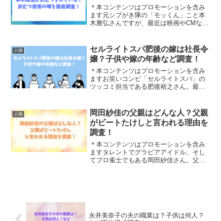
＊本コンテンツはプロモーションを含み
ます元シブがき隊の「モッくん」こと本
木雅弘さんですが、最近は映画やCMなど
でお目にかかる事が多いですよね。そん
な本木雅弘さんがおむつをしていた、も
しくはしているといった噂がありますが
セルライトスパ肥後の嫁は社長令
人物
本当なのでしょうか。本...
嬢？子供や嫁の年齢など調査！
＊本コンテンツはプロモーションを含み
ますお笑いコンビ「セルライトスパ」の
ツッコミ担当である肥後裕之さん。最近
ではテレビやラジオのレギュラー番組を
持ち、知名度を高めています。今回は、
「肥後さんの奥さんって社長令嬢って本
岡田紗佳の父親はどんな人？父親
人物
当？」「お子さんや奥さん...
がビートたけしと言われる理由を
調査！
＊本コンテンツはプロモーションを含み
ますタレントでグラビアアイドル、そし
てプロ雀士でもある岡田紗佳さん。父親
が日本人で母親は中国人のハーフである
ことを明かしている岡田紗佳さんです
が、なぜか父親がビートたけしさんで
は？と言われています。なぜそ...
永井美奈子の夫の職業は？子供は何人？