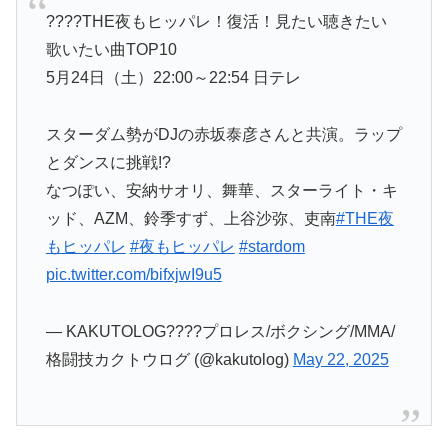
????THE夜もヒッパレ！復活！見たい聴きたい
歌いたい曲TOP10
5月24日（土）22:00～22:54 日テレ
スターダム勢がDJの赤坂泰彦さんと共演。ラップ
とダンスに挑戦!?
なつぽい、安納サオリ、舞華、スターライト・キ
ッド、AZM、鈴季すず、上谷沙弥、吏南
#THE夜
もヒッパレ
#夜もヒッパレ
#stardom
pic.twitter.com/bifxjwI9u5
— KAKUTOLOG????プロレス/ボクシング/MMA/
格闘技カクトウログ (@kakutolog)
May 22, 2025