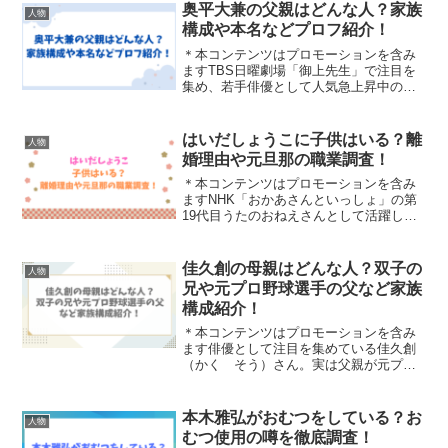
奥平大兼の父親はどんな人？家族
人物
構成や本名などプロフ紹介！
＊本コンテンツはプロモーションを含み
ますTBS日曜劇場「御上先生」で注目を
集め、若手俳優として人気急上昇中の奥
平大兼さん。映画「MOTHER マザー」で
衝撃的なデビューを皮切りに、ドラマや
映画で存在感を放つ若手実力派俳優で
はいだしょうこに子供はいる？離
人物
す。そんな彼を育て...
婚理由や元旦那の職業調査！
＊本コンテンツはプロモーションを含み
ますNHK「おかあさんといっしょ」の第
19代目うたのおねえさんとして活躍し
た、はいだしょうこさん。2012年4月に一
般の方と結婚され、2024年1月に自身のイ
ンスタグラムで離婚を報告しています。
佳久創の母親はどんな人？双子の
人物
そんなはい...
兄や元プロ野球選手の父など家族
構成紹介！
＊本コンテンツはプロモーションを含み
ます俳優として注目を集めている佳久創
（かく そう）さん。実は父親が元プロ
野球選手というスポーツ一家で育ったこ
とでも知られています。そこで今回は、
佳久創さんの父親・母親・双子の兄な
本木雅弘がおむつをしている？お
人物
ど、気になる家族構成をわか...
むつ使用の噂を徹底調査！