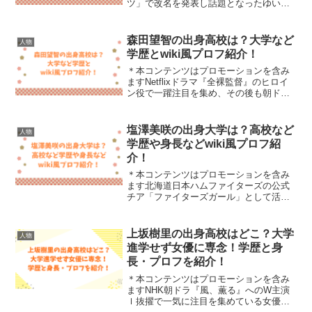
ツ」で改名を発表し話題となったゆい小
池さん。改名と言われても、元の芸名を
知らない方も多いのではないでしょう
か。そこで今回は、ゆい小池さんの元の
森田望智の出身高校は？大学など
人物
芸名と改名理由、本名、身長な...
学歴とwiki風プロフ紹介！
＊本コンテンツはプロモーションを含み
ますNetflixドラマ『全裸監督』のヒロイ
ン役で一躍注目を集め、その後も朝ドラ
や話題作への出演作が続く俳優・森田望
智さん。知的で透明感のある演技から
「どんな学生時代を過ごしてきたんだろ
塩澤美咲の出身大学は？高校など
人物
う？」と学歴やプロ...
学歴や身長などwiki風プロフ紹
介！
＊本コンテンツはプロモーションを含み
ます北海道日本ハムファイターズの公式
チア「ファイターズガール」として活躍
し、2025年からはアイドルグループ
「AOAO」の新メンバーとしても話題の
塩澤美咲さん。そんな話題の塩澤美咲さ
上坂樹里の出身高校はどこ？大学
人物
んの出身大学が気になっ...
進学せず女優に専念！学歴と身
長・プロフを紹介！
＊本コンテンツはプロモーションを含み
ますNHK朝ドラ『風、薫る』へのW主演
ｌ抜擢で一気に注目を集めている女優・