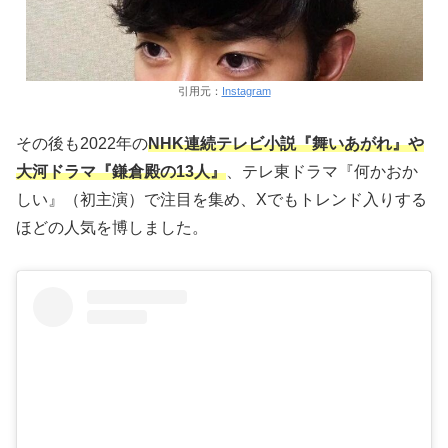
引用元：
Instagram
その後も2022年の
NHK連続テレビ小説『舞いあがれ』や
大河ドラマ『鎌倉殿の13人』
、テレ東ドラマ『何かおか
しい』（初主演）で注目を集め、Xでもトレンド入りする
ほどの人気を博しました。