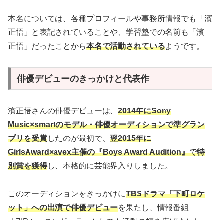
本名については、各種プロフィールや事務所情報でも「濱
正悟」と表記されていることや、学習塾での名前も「濱
正悟」だったことから
本名で活動されている
ようです。
俳優デビューのきっかけと代表作
濱正悟さんの俳優デビューは、
2014年にSony
Music×smartのモデル・俳優オーディションで準グラン
プリを受賞
したのが最初で、
翌2015年に
GirlsAward×avex主催の『Boys Award Audition』で特
別賞を獲得
し、本格的に芸能界入りしました。
このオーディションをきっかけに
TBSドラマ「下町ロケ
ット」への出演で俳優デビュー
を果たし、情報番組