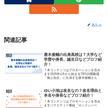
あちゃ
関連記事
唐木俊輔の出身高校は？大学など
人物
学歴や身長、誕生日などプロフ紹
介！
＊本コンテンツはプロモーションを含み
ます2025年1月から始まるTBS日曜劇場
「御上先生」に出演する唐木俊輔さん。
今注目の若手俳優のひとりですが、そん
な唐木俊輔さんの出身高校やプロフィー
ルをご紹介していきます。唐木俊輔さん
ゆい小池は改名なの？改名理由と
人物
のプロフィール引用...
本名や身長などプロフ紹介！
＊本コンテンツはプロモーションを含み
ますバラエティー番組「ロンドンハー