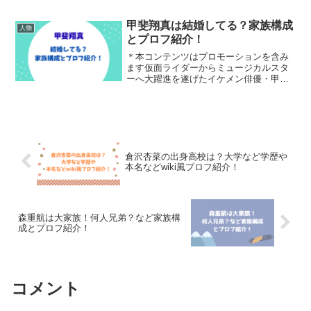
上坂樹里さん。 透明感のあるビジュアル
と確かな演技力で、「出身高校はど
こ？」「大学には進学したの？」と学歴
甲斐翔真は結婚してる？家族構成
人物
が気になっている方も多い...
とプロフ紹介！
＊本コンテンツはプロモーションを含み
ます仮面ライダーからミュージカルスタ
ーへ大躍進を遂げたイケメン俳優・甲斐
翔真さん。気になる結婚の噂や家族構
成、プロフィール、経歴をまとめてご紹
介していきます。甲斐翔真さんは結婚し
てる？引用元：Instag...
倉沢杏菜の出身高校は？大学など学歴や
本名などwiki風プロフ紹介！
森重航は大家族！何人兄弟？など家族構
成とプロフ紹介！
コメント