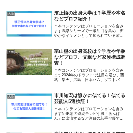
まで」など話題作に出演するほか、モデ
ルとしても活動しています。そんな野村
康太さんの家族は、まさに芸能界のサラ
濱正悟の出身大学は？学歴や本名
人物
ブレッドと呼ぶにふ...
などプロフ紹介！
＊本コンテンツはプロモーションを含み
ます戦隊シリーズで一躍注目を集め、爽
やかなイケメンとして知られている濱正
悟さん。一方で、「高学歴俳優」という
一面もあり、学歴が気になる方も多いの
ではないでしょうか。今回は、濱正悟さ
宗山塁の出身高校は？学歴や年齢
人物
んの出身大学や高校など学...
などプロフ、父親など家族構成調
査！
＊本コンテンツはプロモーションを含み
ます2024年のドラフトで注目を浴び、西
武、楽天、広島、日本ハム、ソフトバン
クから1位指名を受け、東北楽天ゴールデ
ンイーグルスへ入団した宗山塁さん。宗
山塁さんの父親も広陵高校野球部OBで
市川知宏は誰かに似てる！似てる
人物
す。SNSでは宗山...
芸能人5選検証！
＊本コンテンツはプロモーションを含み
ますNHK朝の連続テレビ小説「あんぱ
ん」に出演するなど注目の若手俳優であ
る市川知宏さん。元乃木坂46のメンバー
でタレントの永島聖羅さんとの結婚を発
表されましたね。そんな市川知宏さんで