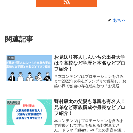
あちゃ
関連記事
お見送り芸人しんいちの出身大学
人物
は？高校など学歴と本名などプロ
フ紹介！
＊本コンテンツはプロモーションを含み
ます2022年のR-1グランプリで優勝し、お
笑い界で独自の存在感を放つ「お見送り
芸人しんいち」さん。今回はお見送り芸
人しんいちさんの学歴や本名、学生時代
のエピソードなどをご紹介していきま
野村康太の父親も母親も有名人！
人気記事
す。お見送り芸人し...
兄弟など家族構成や身長などプロ
フ紹介！
本コンテンツはプロモーションを含みま
す俳優として注目を集める野村康太さ
ん。ドラマ「silent」や「夫の家庭を壊す