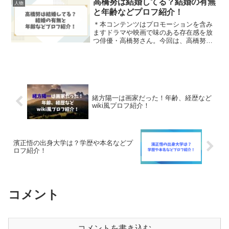
高橋努は結婚してる？結婚の有無
人物
すが、デビュー当初から...
と年齢などプロフ紹介！
＊本コンテンツはプロモーションを含み
ますドラマや映画で味のある存在感を放
つ俳優・高橋努さん。今回は、高橋努さ
んは「結婚してる？」「どんな俳優さ
ん？」などの素朴な疑問や年齢などプロ
フィールもまとめてご紹介していきま
す。高橋努さんは結婚してる？...
緒方陽一は画家だった！年齢、経歴など
wiki風プロフ紹介！
濱正悟の出身大学は？学歴や本名などプ
ロフ紹介！
コメント
コメントを書き込む