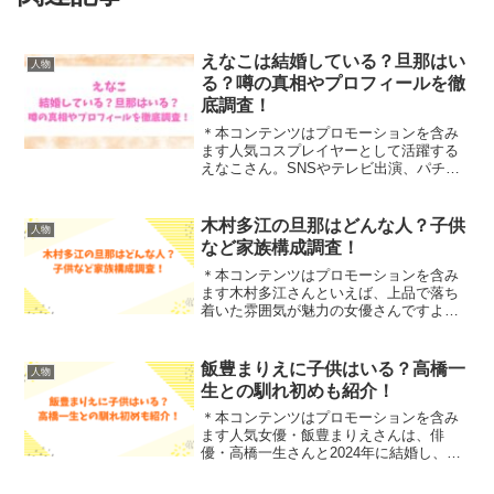
えなこは結婚している？旦那はい
人物
る？噂の真相やプロフィールを徹
底調査！
＊本コンテンツはプロモーションを含み
ます人気コスプレイヤーとして活躍する
えなこさん。SNSやテレビ出演、パチン
コ台も登場したことで、「えなこ 結婚」
「えなこ 旦那」といったキーワードで検
索する人も増えています。そこで今回
木村多江の旦那はどんな人？子供
人物
は、えなこさんが結婚...
など家族構成調査！
＊本コンテンツはプロモーションを含み
ます木村多江さんといえば、上品で落ち
着いた雰囲気が魅力の女優さんですよ
ね。ドラマや映画で見るたびに、「どん
な家庭を築いているんだろう？」と気に
なる方も多いのではないでしょうか。そ
飯豊まりえに子供はいる？高橋一
人物
こで今回は、木村多江さんの...
生との馴れ初めも紹介！
＊本コンテンツはプロモーションを含み
ます人気女優・飯豊まりえさんは、俳
優・高橋一生さんと2024年に結婚し、大
きな話題となりましたよね。17歳差の年
の差夫婦として注目を集めた、二人の馴