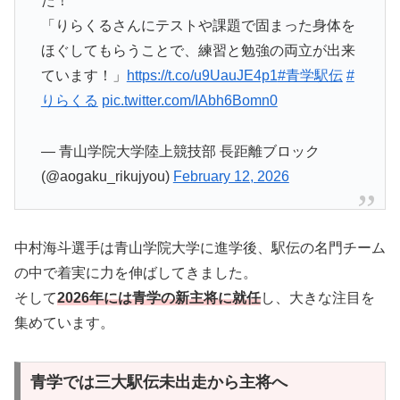
た！
「りらくるさんにテストや課題で固まった身体を
ほぐしてもらうことで、練習と勉強の両立が出来
ています！」
https://t.co/u9UauJE4p1
#青学駅伝
#
りらくる
pic.twitter.com/IAbh6Bomn0
— 青山学院大学陸上競技部 長距離ブロック
(@aogaku_rikujyou)
February 12, 2026
中村海斗選手は青山学院大学に進学後、駅伝の名門チーム
の中で着実に力を伸ばしてきました。
そして
2026年には青学の新主将に就任
し、大きな注目を
集めています。
青学では三大駅伝未出走から主将へ