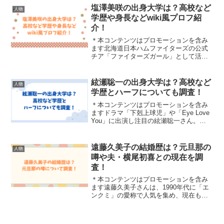
れ初めやプライベートが気になる方も多
塩澤美咲の出身大学は？高校など
人物
いのではないでしょう...
学歴や身長などwiki風プロフ紹
介！
＊本コンテンツはプロモーションを含み
ます北海道日本ハムファイターズの公式
チア「ファイターズガール」として活躍
し、2025年からはアイドルグループ
「AOAO」の新メンバーとしても話題の
塩澤美咲さん。そんな話題の塩澤美咲さ
絃瀬聡一の出身大学は？高校など
人物
んの出身大学が気になっ...
学歴とハーフについても調査！
＊本コンテンツはプロモーションを含み
ますドラマ「下剋上球児」や「Eye Love
You」に出演し注目の絃瀬聡一さん。
2025年1月から始まるドラマ「クジャクの
ダンス、誰が見た」への出演もするなど
活躍中です。また、韓国語が堪能だとい
遠藤久美子の結婚歴は？元旦那の
人物
う絃瀬聡...
噂や夫・横尾初喜との現在を調
査！
＊本コンテンツはプロモーションを含み
ます遠藤久美子さんは、1990年代に「エ
ンクミ」の愛称で人気を集め、現在も女
優として活躍しています。しかし、イン
ターネット上では「元旦那」や「再婚」
といった気になるキーワードが表示され