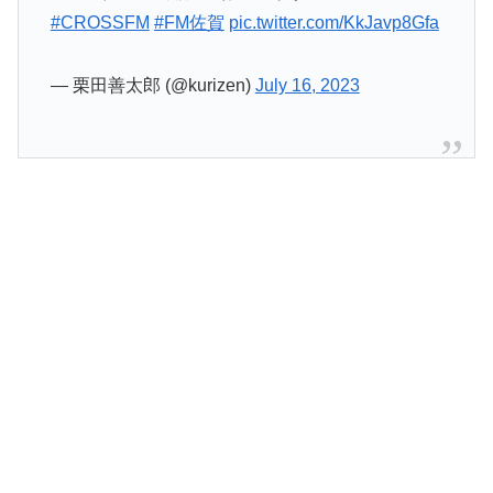
#CROSSFM
#FM佐賀
pic.twitter.com/KkJavp8Gfa
— 栗田善太郎 (@kurizen)
July 16, 2023