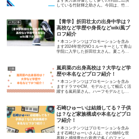
ます実力派俳優として多くの作品に出演
している竹財輝之助さん。今回は、竹財
輝之助さんの学歴や本名などプロフィー
ルをご紹介しいていきます。(admaxads
= window.admaxads || [])....
【青学】折田壮太の出身中学は？
人気記事
高校など学歴や身長などwiki風プ
ロフ紹介
＊本コンテンツはプロモーションを含み
ます2024年世代NO１ルーキーとして青山
学院に入学した折田壮太さん。夏ころ体
調を崩し、2024年10月の出雲駅伝では登
録から外れましたが、11月の全日本大学
駅伝ではトップで襷をを渡す快走を見せ
嵐莉菜の出身高校は？大学など学
人物
ました。そ...
歴や本名などプロフ紹介！
＊本コンテンツはプロモーションを含み
ますドラマやCM、モデルとして幅広く活
躍する嵐莉菜さん。ハーフモデルとして
注目される一方で、最近では女優として
の才能にも注目が集まっていますよね。
今回は、そんな嵐莉菜さんのプロフィー
石崎ひゅーいは結婚してる？子供
人物
ルや学歴についてご紹介...
は？など家族構成や本名などプロ
フ紹介！
＊本コンテンツはプロモーションを含み
ます石崎ひゅーいさんは、その独特な世
界観と感情豊かな歌声で多くのファンを