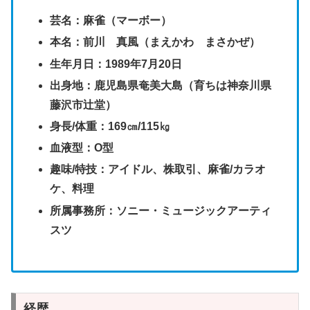
芸名：麻雀（マーボー）
本名：前川 真風（まえかわ まさかぜ）
生年月日：1989年7月20日
出身地：鹿児島県奄美大島（育ちは神奈川県
藤沢市辻堂）
身長/体重：169㎝/115㎏
血液型：O型
趣味/特技：アイドル、株取引、麻雀/カラオ
ケ、料理
所属事務所：ソニー・ミュージックアーティ
スツ
経歴