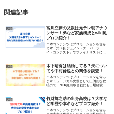
関連記事
富川立夢の父親は元テレ朝アナウ
人物
ンサー！弟など家族構成とwiki風
プロフ紹介！
＊本コンテンツはプロモーションを含み
ます「第36回ジュノン・スーパーボー
イ・コンテスト」でファイナリストにな
り、芸能活動を始めた富川立夢さん。父
親は、元テレビ朝日のアナウンサー富川
悠太さんです。そんな父親がアナウンサ
木下晴香は結婚してる？夫につい
人物
ーだという富川立夢さんの...
てや中村倫也との関係を調査！
＊本コンテンツはプロモーションを含み
ますミュージカル女優として圧倒的な歌
唱力で、NHK紅白歌合戦にも出場経験の
ある木下晴香さん。そんな木下晴香さん
が結婚しているのか気になる方も多いの
ではないでしょうか。また、木下晴香さ
竹財輝之助の出身高校は？大学な
人物
んを検索すると「中村倫...
ど学歴や本名などプロフ紹介！
＊本コンテンツはプロモーションを含み