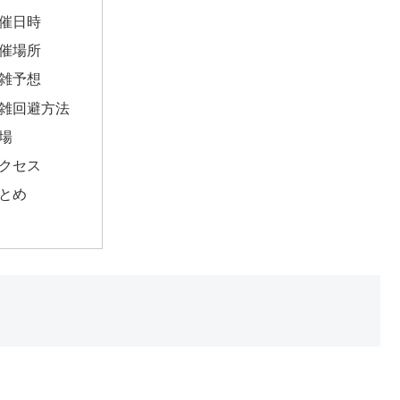
催日時
催場所
雑予想
雑回避方法
場
クセス
とめ