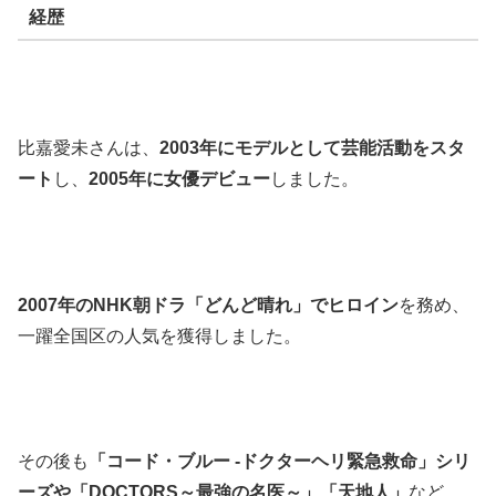
経歴
比嘉愛未さんは、
2003年にモデルとして芸能活動をスタ
ート
し、
2005年に女優デビュー
しました。
2007年のNHK朝ドラ「どんど晴れ」でヒロイン
を務め、
一躍全国区の人気を獲得しました。
その後も
「コード・ブルー -ドクターヘリ緊急救命」シリ
ーズや「DOCTORS～最強の名医～」「天地人」
など、