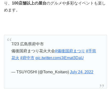
り、
100店舗以上の屋台
のグルメや多彩なイベントも楽し
めます。
7/23 広島県府中市
備後国府まつり花火大会
#備後国府まつり
#手筒
花火
#府中市
pic.twitter.com/JiEmat3DaU
— TSUYOSHI (@Tomo_Koitaro)
July 24, 2022