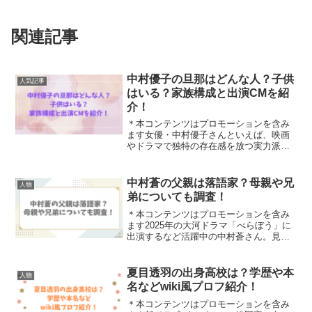
関連記事
中村優子の旦那はどんな人？子供
人気記事
はいる？家族構成と出演CMを紹
介！
＊本コンテンツはプロモーションを含み
ます女優・中村優子さんといえば、映画
やドラマで独特の存在感を放つ実力派と
して知られています。そんな中村優子さ
んのプライベート、特に「旦那さんはど
んな人？」「子供はいるの？」など気に
中村蒼の父親は落語家？母親や兄
人物
なった方も多いのではない...
弟についても調査！
＊本コンテンツはプロモーションを含み
ます2025年の大河ドラマ「べらぼう」に
出演するなど活躍中の中村蒼さん。見な
い時がないくらい人気の中村蒼さんで
す。そんな中村蒼さんの父親が落語家で
は？という事を聞いたので、本当に落語
夏目透羽の出身高校は？学歴や本
人物
家なのか、母親や兄弟に...
名などwiki風プロフ紹介！
＊本コンテンツはプロモーションを含み