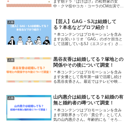
ます朝ドラ『ばけばけ』の松野家の女
中・クマ役やコカ・コーラのCM出演で一
気に注目を集めている若手女優・夏目透
羽さん。今回は、「夏目透羽の出身高校
は？学歴や本名などwiki風プロフ紹介！」
【芸人】GAG・SJは結婚して
人物
と題して、学歴やプ...
る？本名などプロフ紹介！
＊本コンテンツはプロモーションを含み
ますお笑いトリオ「GAG」のボケ担当と
して活躍しているSJ（エスジェイ）さ
ん。2026年には『千鳥の鬼レンチャン』
出演で注目を集め、「結婚している
の？」「本名は？」と気になった人も多
黒谷友香は結婚してる？塚地との
人物
いのではないでしょうか...
関係やその後について調査！
＊本コンテンツはプロモーションを含み
ます女優として長年第一線で活躍し続け
る黒谷友香さん。最近ではテレビや映画
だけではなく、バラエティー番組でもそ
の明るいキャラクターが話題を呼んでい
ます。そんな黒谷さんについて、「結婚
山内惠介は結婚してる？結婚の有
人物
してるの？」「塚地武雅さ...
無と婚約者の噂ついて調査！
＊本コンテンツはプロモーションを含み
ます演歌界きっての「貴公子」として人
気の山内惠介さん。年齢的にも「そろそ
ろ結婚してもおかしくないのでは？」と
気になって検索した方も多いのではない