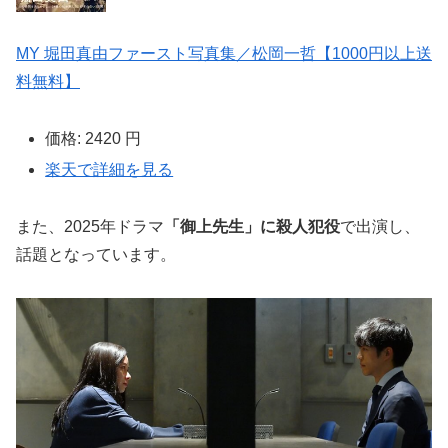
MY 堀田真由ファースト写真集／松岡一哲【1000円以上送
料無料】
価格:
2420 円
楽天で詳細を見る
また、2025年ドラマ
「御上先生」に殺人犯役
で出演し、
話題となっています。