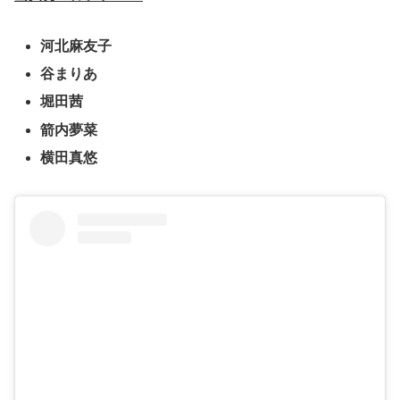
河北麻友子
谷まりあ
堀田茜
箭内夢菜
横田真悠