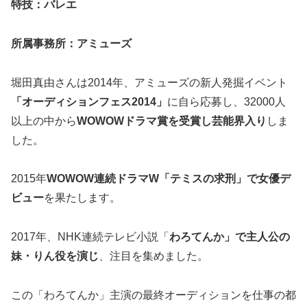
特技：バレエ
所属事務所：アミューズ
堀田真由さんは2014年、アミューズの新人発掘イベント
「オーディションフェス2014」
に自ら応募し、32000人
以上の中から
WOWOWドラマ賞を受賞し芸能界入り
しま
した。
2015年
WOWOW連続ドラマW「テミスの求刑」で女優デ
ビュー
を果たします。
2017年、NHK連続テレビ小説「
わろてんか」で主人公の
妹・りん役を演じ
、注目を集めました。
この「わろてんか」主演の最終オーディションを仕事の都