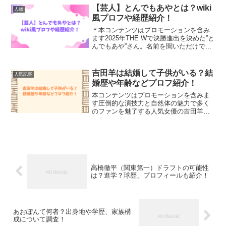
んの両親や兄弟などが気になったので調
【芸人】とんでもあやとは？wiki
人物
べて...
風プロフや経歴紹介！
＊本コンテンツはプロモーションを含み
ます2025年THE Wで決勝進出を決めた”と
んでもあや”さん。名前を聞いただけでは
ちょっとピンとこない方も多いのではな
いでしょうか。そこで今回は、とんでも
あやさんのプロフィールや経歴をまとめ
吉田羊は結婚して子供がいる？結
人気記事
てみました。...
婚歴や年齢などプロフ紹介！
本コンテンツはプロモーションを含みま
す圧倒的な演技力と自然体の魅力で多く
のファンを魅了する人気女優の吉田羊さ
ん。華やかなキャリアの中で数々の話題
作出演し、幅広い世代から支持を得てい
る吉田羊さんですが、プライベートなと
ころが気になる方も多いと...
高橋徹平（関東第一）ドラフトの可能性
は？進学？球歴、プロフィールも紹介！
あおぽんて何者？出身地や学歴、家族構
成について調査！