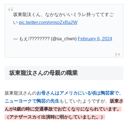
坂東龍汰くん、なかなかいいミラレ持っててすご
い
pic.twitter.com/omsoZxBa2W
— もえ❕???????? (@sa_chwn)
February 6, 2024
坂東龍汰さんの母親の職業
坂東龍汰さんの
お母さんはアメリカにいる頃は陶芸家で、
ニューヨークで陶芸の先生
もしていたようですが、
坂東さ
んが4歳の時に交通事故でお亡くなりになられています。
（アナザースカイ出演時に明かしていました。）