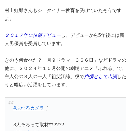
村上虹郎さんもシュタイナー教育を受けていたそうです
よ。
２０１７年に俳優デビュー
し、デビューから5年後には新
人男優賞を受賞しています。
きのう何食べた？、月９ドラマ「３６６日」などドラマの
他に、２０２４年１０月公開の劇場アニメ「ふれる」で、
主人公の３人の一人「祖父江諒」役で
声優として出演
した
りと幅広い活躍をしています。
#ふれるカメラ
ˎˊ˗
3人そろって取材中????