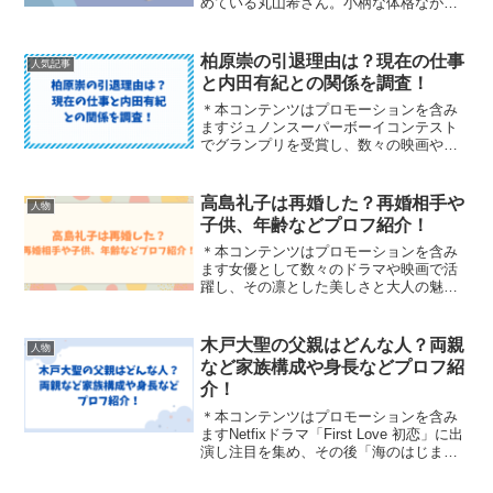
めている丸山希さん。小柄な体格ながら
ダイナミックなジャンプを武器に世界の
舞台で戦う姿が「かわいいのに強すぎ
る」と話題になっています。今回は、
柏原崇の引退理由は？現在の仕事
人気記事
「丸山希の父と母はどんな人？...
と内田有紀との関係を調査！
＊本コンテンツはプロモーションを含み
ますジュノンスーパーボーイコンテスト
でグランプリを受賞し、数々の映画やド
ラマに出演していた柏原崇さん。人気俳
優として活躍していた柏原さんは、なぜ
芸能界から離れたのでしょうか。柏原崇
高島礼子は再婚した？再婚相手や
人物
さんの引退理由や現在の仕...
子供、年齢などプロフ紹介！
＊本コンテンツはプロモーションを含み
ます女優として数々のドラマや映画で活
躍し、その凛とした美しさと大人の魅力
で長年ファンを魅了してきた高島礼子さ
ん。プライベートでは波乱の結婚エピソ
ードもあり、再婚の噂など今も注目を集
木戸大聖の父親はどんな人？両親
人物
めています。今回は、高島...
など家族構成や身長などプロフ紹
介！
＊本コンテンツはプロモーションを含み
ますNetfixドラマ「First Love 初恋」に出
演し注目を集め、その後「海のはじま
り」や「9ボーダー」など話題作に出演し
ている木戸大聖さん。そんな木戸大聖さ