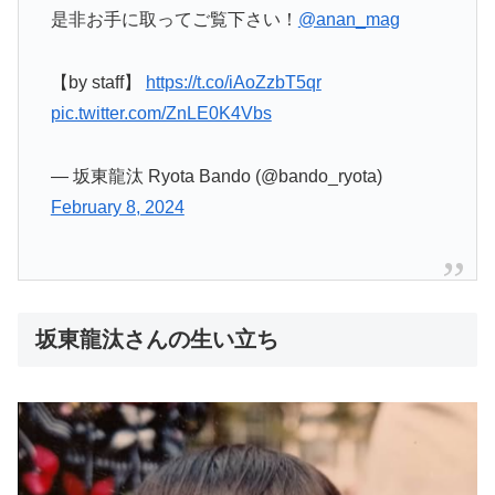
是非お手に取ってご覧下さい！
@anan_mag
【by staff】
https://t.co/iAoZzbT5qr
pic.twitter.com/ZnLE0K4Vbs
— 坂東龍汰 Ryota Bando (@bando_ryota)
February 8, 2024
坂東龍汰さんの生い立ち