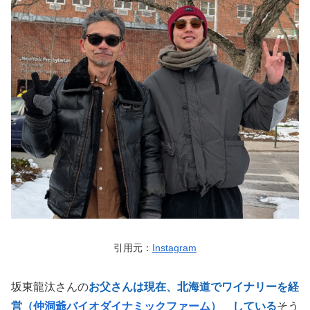
引用元：
Instagram
坂東龍汰さんの
お父さんは現在、北海道でワイナリーを経
営
（仲洞爺バイオダイナミックファーム）
している
そう