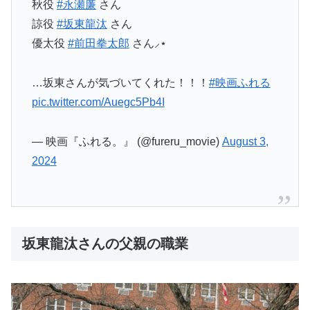
秋役
#永瀬廉
さん
諒役
#坂東龍汰
さん
優太役
#前田拳太郎
さん⸝⋆
…坂東さんが気づいてくれた！！！
#映画ふれる
pic.twitter.com/Auegc5Pb4I
— 映画『ふれる。』 (@fureru_movie)
August 3,
2024
坂東龍汰さんの父親の職業