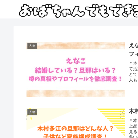
え
人物
フ
＊本
て活
とで
人も
木
人物
＊本
上品
見る
多い