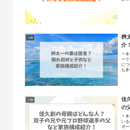
桝
人物
介
＊本
ーで
につ
も多
佳
人物
の
＊本
いる
ポー