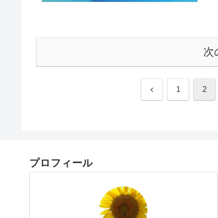
次
前
1
2
へ
プロフィール