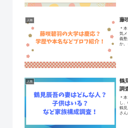
藤
人物
＊本
気メ
義塾
か。
鶴
人物
調
＊本
し、
鶴見
さん