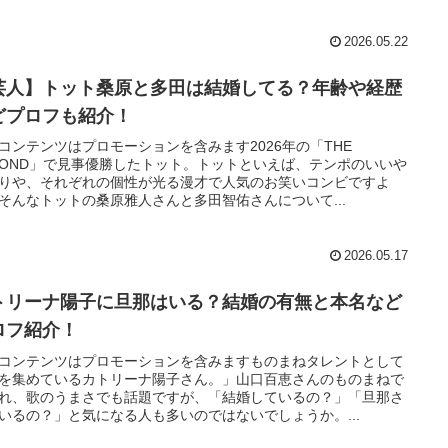
2026.05.22
芸人】トット桑原と多田は結婚してる？年齢や経歴
どプロフも紹介！
コンテンツはプロモーションを含みます2026年の「THE
COND」で見事優勝したトット。トットといえば、テンポのいいや
りや、それぞれの個性が光る漫才で人気のお笑いコンビですよ
そんなトットの桑原雅人さんと多田智佑さんについて...
2026.05.17
トリーナ陽子に旦那はいる？結婚の有無と本名など
ロフ紹介！
コンテンツはプロモーションを含みますものまねタレントとして
を集めているカトリーナ陽子さん。」山口百恵さんのものまねで
れ、歌のうまさでも話題ですが、「結婚しているの？」「旦那さ
いるの？」と気になる人も多いのではないでしょうか。...