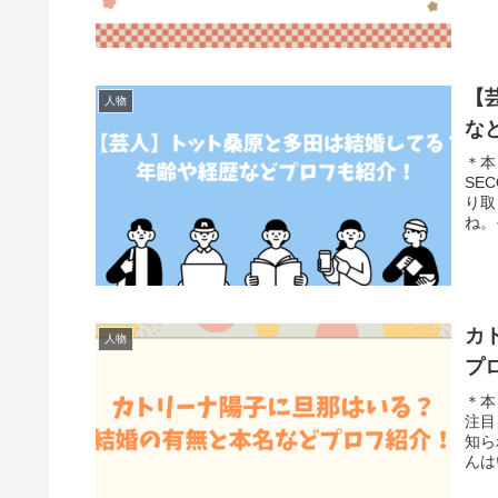
【
人物
な
＊本
SE
り取
ね。
カ
人物
プ
＊本
注目
知ら
んは