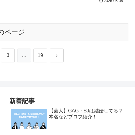
2026.05.08
のページ
次
3
…
19
へ
新着記事
【芸人】GAG・SJは結婚してる？
本名などプロフ紹介！