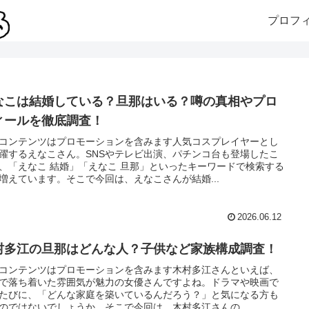
プロフ
なこは結婚している？旦那はいる？噂の真相やプロ
ィールを徹底調査！
コンテンツはプロモーションを含みます人気コスプレイヤーとし
躍するえなこさん。SNSやテレビ出演、パチンコ台も登場したこ
、「えなこ 結婚」「えなこ 旦那」といったキーワードで検索する
増えています。そこで今回は、えなこさんが結婚...
2026.06.12
村多江の旦那はどんな人？子供など家族構成調査！
コンテンツはプロモーションを含みます木村多江さんといえば、
で落ち着いた雰囲気が魅力の女優さんですよね。ドラマや映画で
たびに、「どんな家庭を築いているんだろう？」と気になる方も
のではないでしょうか。そこで今回は、木村多江さんの...